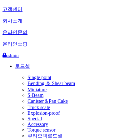
고객센터
회사소개
온라인문의
온라인쇼핑
admin
로드셀
Single point
Bending ＆ Shear beam
Miniature
S-Beam
Canister＆Pan Cake
Truck scale
Explosion-proof
Special
Accessory
Torque sensor
큐리오텍로드셀