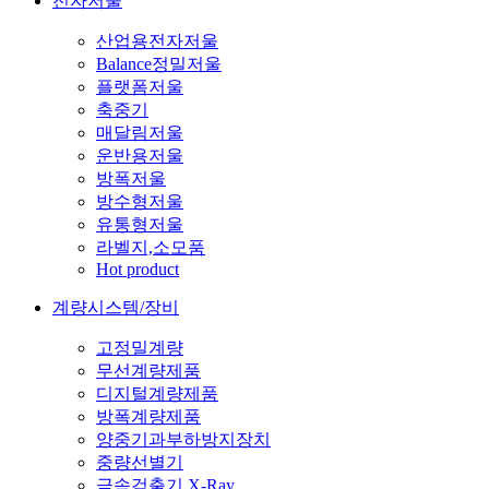
전자저울
산업용전자저울
Balance정밀저울
플랫폼저울
축중기
매달림저울
운반용저울
방폭저울
방수형저울
유통형저울
라벨지,소모품
Hot product
계량시스템/장비
고정밀계량
무선계량제품
디지털계량제품
방폭계량제품
양중기과부하방지장치
중량선별기
금속검출기,X-Ray