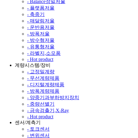
- Balance정밀저울
- 플랫폼저울
- 축중기
- 매달림저울
- 운반용저울
- 방폭저울
- 방수형저울
- 유통형저울
- 라벨지,소모품
- Hot product
계량시스템/장비
- 고정밀계량
- 무선계량제품
- 디지털계량제품
- 방폭계량제품
- 양중기과부하방지장치
- 중량선별기
- 금속검출기,X-Ray
- Hot product
센서/계측기
- 토크센서
- 변위센서