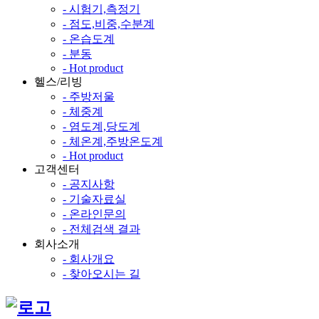
- 시험기,측정기
- 점도,비중,수분계
- 온습도계
- 분동
- Hot product
헬스/리빙
- 주방저울
- 체중계
- 염도계,당도계
- 체온계,주방온도계
- Hot product
고객센터
- 공지사항
- 기술자료실
- 온라인문의
- 전체검색 결과
회사소개
- 회사개요
- 찾아오시는 길