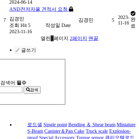
2024-06-14
AND전저자울 견적서 요청
2023-
김경민
완
7
김경민
5
11-16
조회
Hit 5
작성일
Date
료
2023-11-16
열린
1
페이지
2
페이지
맨끝
글쓰기
검색어
필수
검색
로드셀
Single point
Bending ＆ Shear beam
Miniature
S-Beam
Canister＆Pan Cake
Truck scale
Explosion-
proof
Special
Accessory
Torque sensor
큐리오텍로드