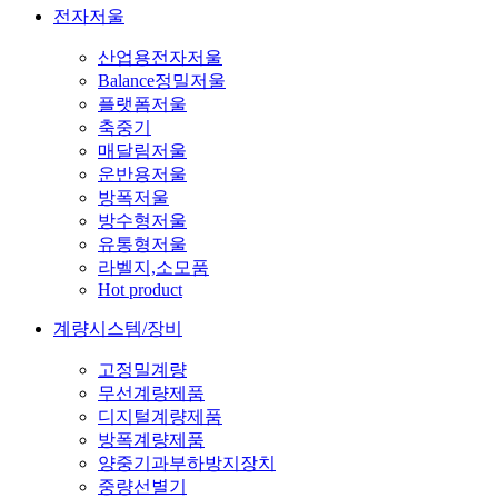
전자저울
산업용전자저울
Balance정밀저울
플랫폼저울
축중기
매달림저울
운반용저울
방폭저울
방수형저울
유통형저울
라벨지,소모품
Hot product
계량시스템/장비
고정밀계량
무선계량제품
디지털계량제품
방폭계량제품
양중기과부하방지장치
중량선별기