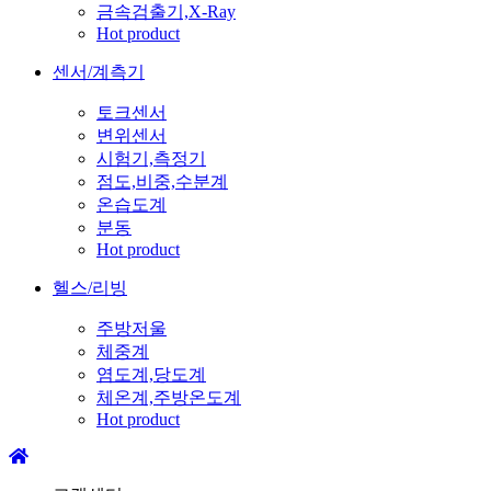
금속검출기,X-Ray
Hot product
센서/계측기
토크센서
변위센서
시험기,측정기
점도,비중,수분계
온습도계
분동
Hot product
헬스/리빙
주방저울
체중계
염도계,당도계
체온계,주방온도계
Hot product