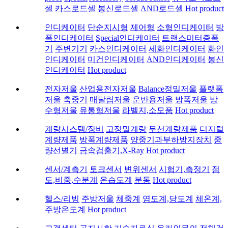
셀
카스로드셀
봉신로드셀
AND로드셀
Hot product
인디케이터
단순지시형
제어형
소형인디케이터
방
폭인디케이터
Special인디케이터
트랜스미터증폭
기
주변기기
카스인디케이터
세화인디케이터
화인
인디케이터
미건인디케이터
AND인디케이터
봉신
인디케이터
Hot product
전자저울
산업용전자저울
Balance정밀저울
플랫폼
저울
축중기
매달림저울
운반용저울
방폭저울
방
수형저울
유통형저울
라벨지,소모품
Hot product
계량시스템/장비
고정밀계량
무선계량제품
디지털
계량제품
방폭계량제품
양중기과부하방지장치
중
량선별기
금속검출기,X-Ray
Hot product
센서/계측기
토크센서
변위센서
시험기,측정기
점
도,비중,수분계
온습도계
분동
Hot product
헬스/리빙
주방저울
체중계
염도계,당도계
체온계,
주방온도계
Hot product