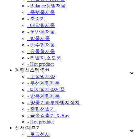
- Balance정밀저울
- 플랫폼저울
- 축중기
- 매달림저울
- 운반용저울
- 방폭저울
- 방수형저울
- 유통형저울
- 라벨지,소모품
- Hot product
계량시스템/장비
- 고정밀계량
- 무선계량제품
- 디지털계량제품
- 방폭계량제품
- 양중기과부하방지장치
- 중량선별기
- 금속검출기,X-Ray
- Hot product
센서/계측기
- 토크센서