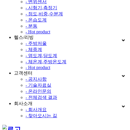
- 변위센서
- 시험기,측정기
- 점도,비중,수분계
- 온습도계
- 분동
- Hot product
헬스/리빙
- 주방저울
- 체중계
- 염도계,당도계
- 체온계,주방온도계
- Hot product
고객센터
- 공지사항
- 기술자료실
- 온라인문의
- 전체검색 결과
회사소개
- 회사개요
- 찾아오시는 길