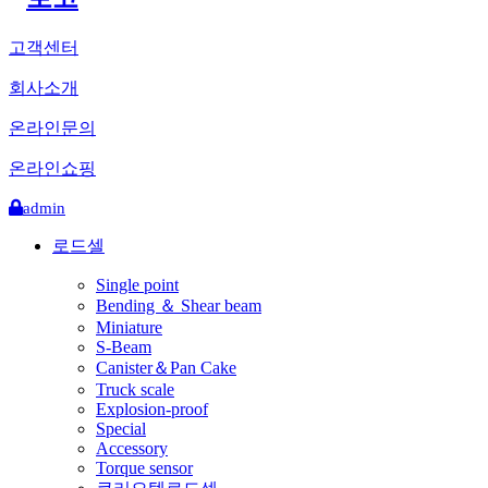
고객센터
회사소개
온라인문의
온라인쇼핑
admin
로드셀
Single point
Bending ＆ Shear beam
Miniature
S-Beam
Canister＆Pan Cake
Truck scale
Explosion-proof
Special
Accessory
Torque sensor