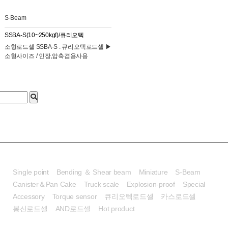
S-Beam
SSBA-S(10~250kgf)/큐리오텍
​소형로드셀 SSBA-S . 큐리오텍로드셀 ▶​
소형사이즈 / 인장,압축겸용사용
로드셀
Single point
Bending ＆ Shear beam
Miniature
S-Beam
Canister＆Pan Cake
Truck scale
Explosion-proof
Special
Accessory
Torque sensor
큐리오텍로드셀
카스로드셀
봉신로드셀
AND로드셀
Hot product