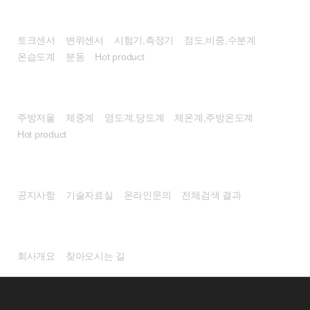
센서/계측기
토크센서
변위센서
시험기,측정기
점도,비중,수분계
온습도계
분동
Hot product
헬스/리빙
주방저울
체중계
염도계,당도계
체온계,주방온도계
Hot product
고객센터
공지사항
기술자료실
온라인문의
전체검색 결과
회사소개
회사개요
찾아오시는 길