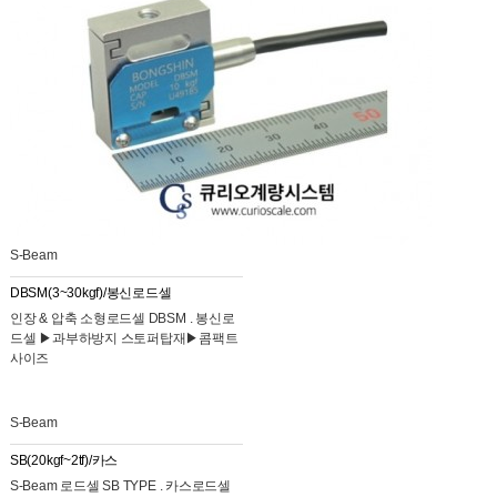
S-Beam
DBSM(3~30kgf)/봉신로드셀
인장 & 압축 소형로드셀 DBSM . 봉신로
드셀 ▶과부하방지 스토퍼탑재▶콤팩트
사이즈
S-Beam
SB(20kgf~2tf)/카스
S-Beam 로드셀 SB TYPE . 카스로드셀