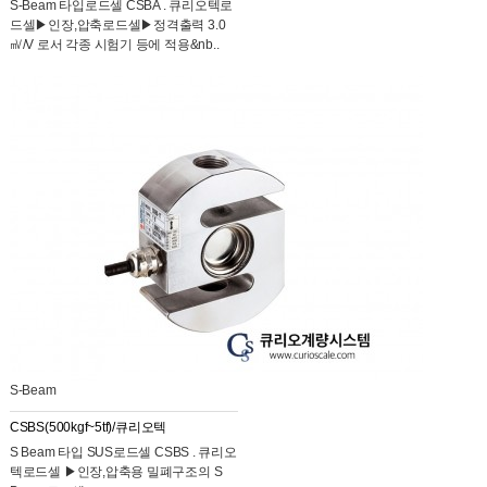
S-Beam 타입로드셀 CSBA . 큐리오텍로
드셀​▶인장,압축로드셀▶정격출력 3.0
㎷/V 로서 각종 시험기 등에 적용&nb..
S-Beam
CSBS(500kgf~5tf)/큐리오텍
S Beam 타입 SUS로드셀 CSBS . 큐리오
텍로드셀 ▶인장,압축용 밀폐구조의 S