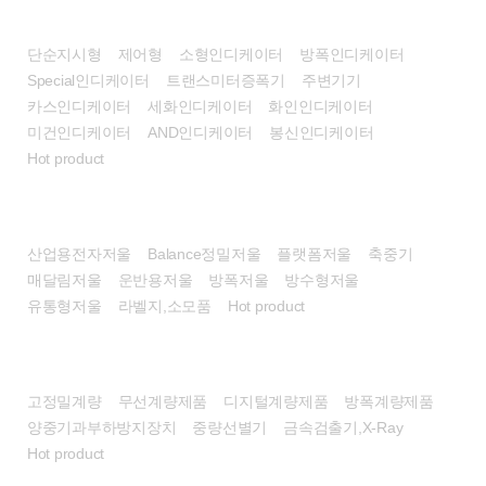
인디케이터
단순지시형
제어형
소형인디케이터
방폭인디케이터
Special인디케이터
트랜스미터증폭기
주변기기
카스인디케이터
세화인디케이터
화인인디케이터
미건인디케이터
AND인디케이터
봉신인디케이터
Hot product
전자저울
산업용전자저울
Balance정밀저울
플랫폼저울
축중기
매달림저울
운반용저울
방폭저울
방수형저울
유통형저울
라벨지,소모품
Hot product
계량시스템/장비
고정밀계량
무선계량제품
디지털계량제품
방폭계량제품
양중기과부하방지장치
중량선별기
금속검출기,X-Ray
Hot product