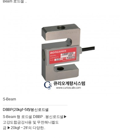
Beam 로드셀 ..
S-Beam
DBBP(20kgf~5tf)/봉신로드셀
S-Beam 형 로드셀 DBBP . 봉신로드셀▶
고강도합금강사용 및 무전해니켈도
금 ▶20kgf ~ 2tf 의 다양한..