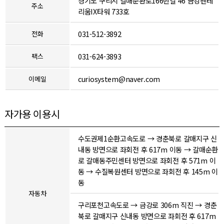
경기도 구리시 갈매순환로166번길 46 금강펜테
주소
리움IX타워 733호
031-512-3892
전화
031-624-3893
팩스
curiosystem@naver.com
이메일
자가용 이용시
수도권제1순환고속도로 → 경춘북로 갈매지구 신
내동 방면으로 좌회전 후 617m 이동 → 갈매순환
로 갈매동주민센터 방면으로 좌회전 후 571m 이
동 → 수질복원센터 방면으로 좌회전 후 145m 이
동
자동차
구리포천고속도로 → 금강로 306m 직진 → 경춘
북로 갈매지구 신내동 방면으로 좌회전 후 617m