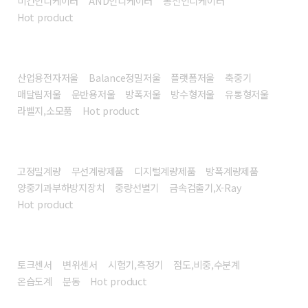
미건인디케이터
AND인디케이터
봉신인디케이터
Hot product
전자저울
산업용전자저울
Balance정밀저울
플랫폼저울
축중기
매달림저울
운반용저울
방폭저울
방수형저울
유통형저울
라벨지,소모품
Hot product
계량시스템/장비
고정밀계량
무선계량제품
디지털계량제품
방폭계량제품
양중기과부하방지장치
중량선별기
금속검출기,X-Ray
Hot product
센서/계측기
토크센서
변위센서
시험기,측정기
점도,비중,수분계
온습도계
분동
Hot product