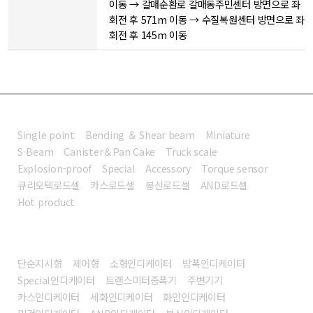
이동 → 갈매순환로 갈매동주민센터 방면으로 좌
회전 후 571m 이동 → 수질복원센터 방면으로 좌
회전 후 145m 이동
로드셀
Single point
Bending ＆ Shear beam
Miniature
S-Beam
Canister＆Pan Cake
Truck scale
Explosion-proof
Special
Accessory
Torque sensor
큐리오텍로드셀
카스로드셀
봉신로드셀
AND로드셀
Hot product
인디케이터
단순지시형
제어형
소형인디케이터
방폭인디케이터
Special인디케이터
트랜스미터증폭기
주변기기
카스인디케이터
세화인디케이터
화인인디케이터