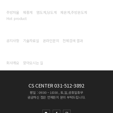
헬스/리빙
주방저울
체중계
염도계,당도계
체온계,주방온도계
Hot product
고객센터
공지사항
기술자료실
온라인문의
전체검색 결과
회사소개
회사개요
찾아오시는 길
CS CENTER
031-512-3892
평일 : 09:00 ~ 18:00 , 토,일,공휴일휴무
궁금하신 점은 언제든지 문의 부탁드립니다.