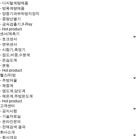
- 디지털계량제품
- 방폭계량제품
- 양중기과부하방지장치
- 중량선별기
- 금속검출기,X-Ray
- Hot product
센서/계측기
- 토크센서
- 변위센서
- 시험기,측정기
- 점도,비중,수분계
- 온습도계
- 분동
- Hot product
헬스/리빙
- 주방저울
- 체중계
- 염도계,당도계
- 체온계,주방온도계
- Hot product
고객센터
- 공지사항
- 기술자료실
- 온라인문의
- 전체검색 결과
회사소개
- 회사개요