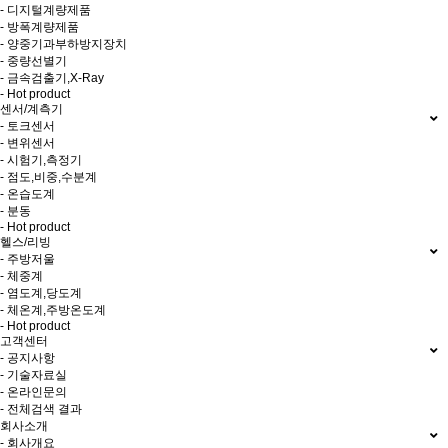
- 디지털계량제품
- 방폭계량제품
- 양중기과부하방지장치
- 중량선별기
- 금속검출기,X-Ray
- Hot product
센서/계측기
- 토크센서
- 변위센서
- 시험기,측정기
- 점도,비중,수분계
- 온습도계
- 분동
- Hot product
헬스/리빙
- 주방저울
- 체중계
- 염도계,당도계
- 체온계,주방온도계
- Hot product
고객센터
- 공지사항
- 기술자료실
- 온라인문의
- 전체검색 결과
회사소개
- 회사개요