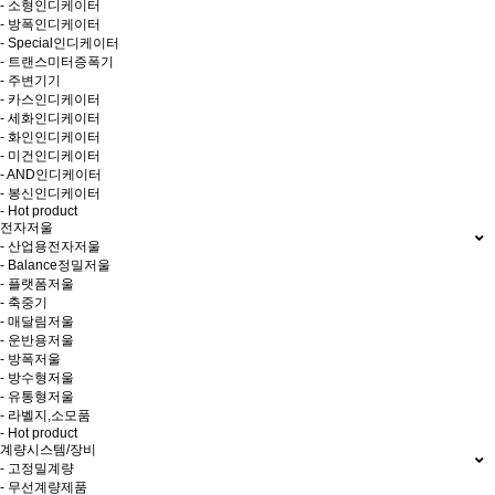
- 소형인디케이터
- 방폭인디케이터
- Special인디케이터
- 트랜스미터증폭기
- 주변기기
- 카스인디케이터
- 세화인디케이터
- 화인인디케이터
- 미건인디케이터
- AND인디케이터
- 봉신인디케이터
- Hot product
전자저울
- 산업용전자저울
- Balance정밀저울
- 플랫폼저울
- 축중기
- 매달림저울
- 운반용저울
- 방폭저울
- 방수형저울
- 유통형저울
- 라벨지,소모품
- Hot product
계량시스템/장비
- 고정밀계량
- 무선계량제품