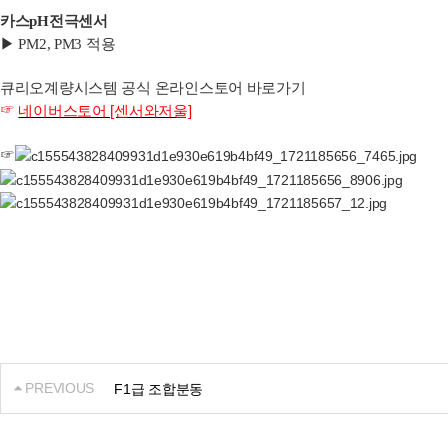
카스pH전극센서
▶ PM2, PM3 적용
큐리오계량시스템 공식 온라인스토어 바로가기
☞
네이버스토어 [센서와저울]
☞
PREVIOUS
F1급 조합분동