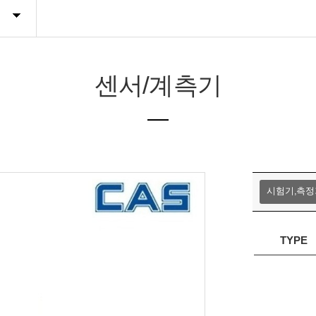
라벨지,소모품
Hot product
센서/계측기
시험기,측정
TYPE