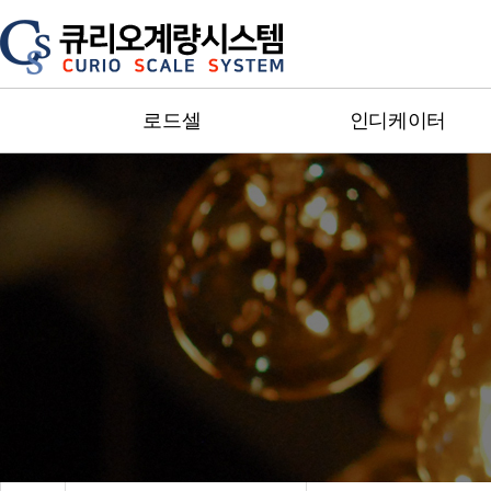
로드셀
인디케이터
Single point
단순지시형
Bending ＆ Shear beam
제어형
Miniature
소형인디케이터
S-Beam
방폭인디케이터
Canister＆Pan Cake
Special인디케이터
Truck scale
트랜스미터증폭기
Explosion-proof
주변기기
Special
카스인디케이터
Accessory
세화인디케이터