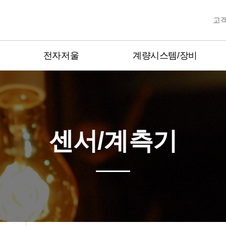
고
전자저울
계량시스템/장비
산업용전자저울
고정밀계량
Balance정밀저울
무선계량제품
플랫폼저울
디지털계량제품
센서/계측기
축중기
방폭계량제품
매달림저울
양중기과부하방지장치
운반용저울
중량선별기
방폭저울
금속검출기,X-Ray
방수형저울
Hot product
유통형저울