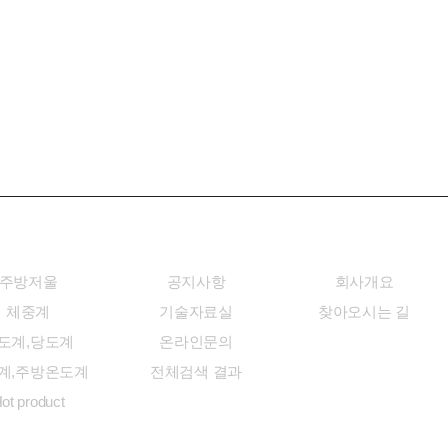
헬스/리빙
고객센터
회사소개
주방저울
공지사항
회사개요
체중계
기술자료실
찾아오시는 길
도계,당도계
온라인문의
계,주방온도계
전체검색 결과
ot product