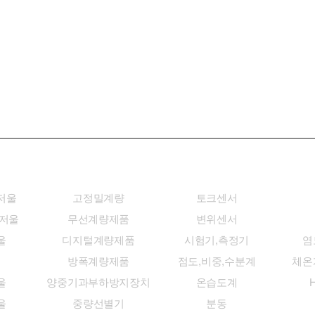
울
계량시스템/장비
센서/계측기
저울
고정밀계량
토크센서
밀저울
무선계량제품
변위센서
울
디지털계량제품
시험기,측정기
염
방폭계량제품
점도,비중,수분계
체온
울
양중기과부하방지장치
온습도계
H
울
중량선별기
분동