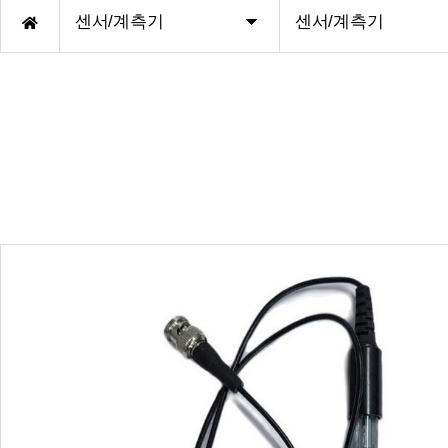
Torque sensor
화인인디케이터
센서/계측기
센서/계측기
큐리오텍로드셀
미건인디케이터
카스로드셀
AND인디케이터
봉신로드셀
봉신인디케이터
AND로드셀
Hot product
Hot product