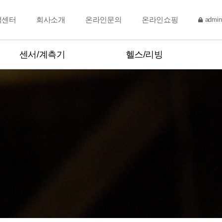
객센터
회사소개
온라인문의
온라인쇼핑
admin
센서/계측기
헬스/리빙
토크센서
주방저울
변위센서
체중계
시험기,측정기
염도계,당도계
점도,비중,수분계
체온계,주방온도계
온습도계
Hot product
분동
Hot product