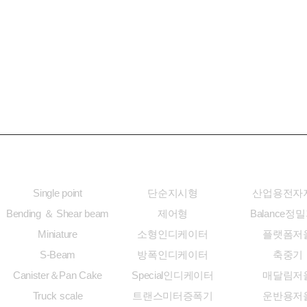
로드셀
인디케이터
전자저
Single point
단순지시형
산업용전자
Bending ＆ Shear beam
제어형
Balance정
Miniature
소형인디케이터
플랫폼저
S-Beam
방폭인디케이터
축중기
Canister＆Pan Cake
Special인디케이터
매달림저
Truck scale
트랜스미터증폭기
운반용저