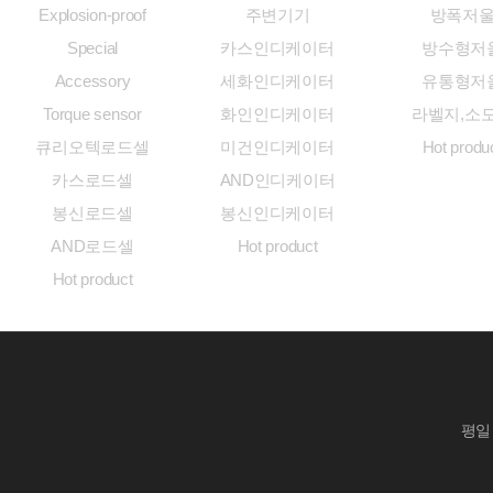
Explosion-proof
주변기기
방폭저
Special
카스인디케이터
방수형저
Accessory
세화인디케이터
유통형저
Torque sensor
화인인디케이터
라벨지,소
큐리오텍로드셀
미건인디케이터
Hot produ
카스로드셀
AND인디케이터
봉신로드셀
봉신인디케이터
AND로드셀
Hot product
Hot product
평일 