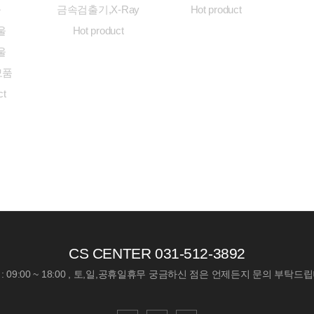
울
금속검출기,X-Ray
Hot product
울
Hot product
울
모품
ct
CS CENTER
031-512-3892
: 09:00 ~ 18:00 , 토,일,공휴일휴무
궁금하신 점은 언제든지 문의 부탁드립