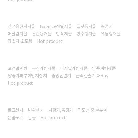
전자저울
산업용전자저울
Balance정밀저울
플랫폼저울
축중기
매달림저울
운반용저울
방폭저울
방수형저울
유통형저울
라벨지,소모품
Hot product
계량시스템/장비
고정밀계량
무선계량제품
디지털계량제품
방폭계량제품
양중기과부하방지장치
중량선별기
금속검출기,X-Ray
Hot product
센서/계측기
토크센서
변위센서
시험기,측정기
점도,비중,수분계
온습도계
분동
Hot product
헬스/리빙