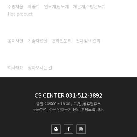
주방저울
체중계
염도계,당도계
체온계,주방온도계
Hot product
고객센터
공지사항
기술자료실
온라인문의
전체검색 결과
회사소개
회사개요
찾아오시는 길
CS CENTER
031-512-3892
평일 : 09:00 ~ 18:00 , 토,일,공휴일휴무
궁금하신 점은 언제든지 문의 부탁드립니다.