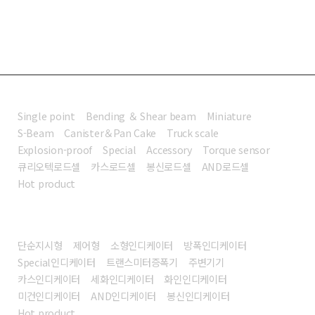
로드셀
Single point
Bending ＆ Shear beam
Miniature
S-Beam
Canister＆Pan Cake
Truck scale
Explosion-proof
Special
Accessory
Torque sensor
큐리오텍로드셀
카스로드셀
봉신로드셀
AND로드셀
Hot product
인디케이터
단순지시형
제어형
소형인디케이터
방폭인디케이터
Special인디케이터
트랜스미터증폭기
주변기기
카스인디케이터
세화인디케이터
화인인디케이터
미건인디케이터
AND인디케이터
봉신인디케이터
Hot product