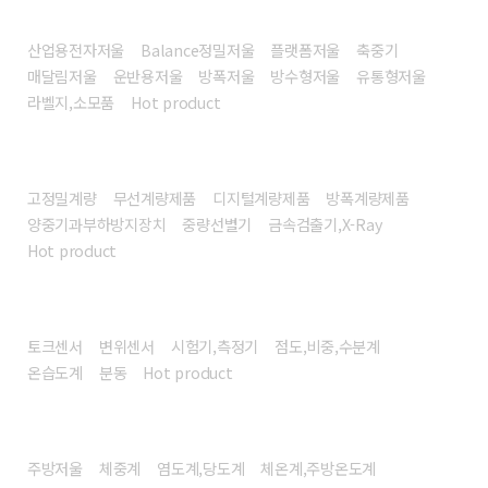
전자저울
산업용전자저울
Balance정밀저울
플랫폼저울
축중기
매달림저울
운반용저울
방폭저울
방수형저울
유통형저울
라벨지,소모품
Hot product
계량시스템/장비
고정밀계량
무선계량제품
디지털계량제품
방폭계량제품
양중기과부하방지장치
중량선별기
금속검출기,X-Ray
Hot product
센서/계측기
토크센서
변위센서
시험기,측정기
점도,비중,수분계
온습도계
분동
Hot product
헬스/리빙
주방저울
체중계
염도계,당도계
체온계,주방온도계