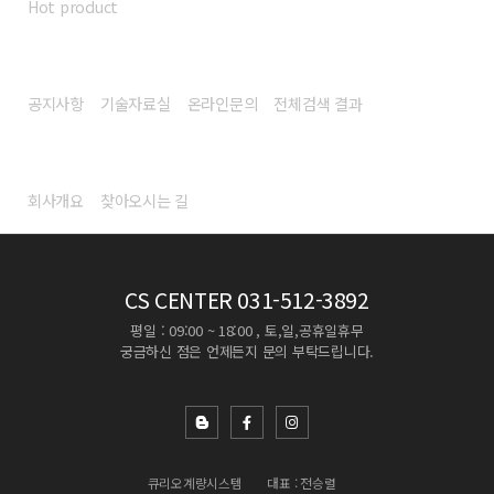
Hot product
고객센터
공지사항
기술자료실
온라인문의
전체검색 결과
회사소개
회사개요
찾아오시는 길
CS CENTER
031-512-3892
평일 : 09:00 ~ 18:00 , 토,일,공휴일휴무
궁금하신 점은 언제든지 문의 부탁드립니다.
큐리오계량시스템
대표 : 전승렬