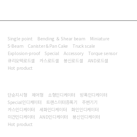
로드셀
Single point
Bending ＆ Shear beam
Miniature
S-Beam
Canister＆Pan Cake
Truck scale
Explosion-proof
Special
Accessory
Torque sensor
큐리오텍로드셀
카스로드셀
봉신로드셀
AND로드셀
Hot product
인디케이터
단순지시형
제어형
소형인디케이터
방폭인디케이터
Special인디케이터
트랜스미터증폭기
주변기기
카스인디케이터
세화인디케이터
화인인디케이터
미건인디케이터
AND인디케이터
봉신인디케이터
Hot product