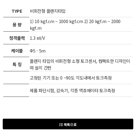
TYPE
비회전형 플랜지타입
1) 10 kgf.cm ~ 1000 kgf.cm 2) 20 kgf.m ~ 2000
용 량
kgf.m
정격출력
1.3 ㎷/V
케이블
Φ5 - 5m
플랜지 타입의 비회전형 소형 토크센서, 컴팩트한 디자인이
특 징
며 설치 간편
고정된 기기 또는 0 ~90도 각도내에서 토크측정
제품 파단시험, 감속기, 각종 액츄에이터 토크측정
목록으로