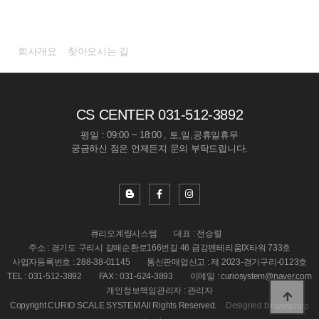
회사소개
회사개요
찾아오시는 길
CS CENTER
031-512-3892
평일 : 09:00 ~ 18:00 , 토,일,공휴일휴무
궁금하신 점은 언제든지 문의 부탁드립니다.
큐리오계량시스템
대표 : 전승렬
주소 : 경기도 구리시 갈매순환로166번길 46 금강펜테리움IX타워 733호
사업자등록번호 : 288-38-01145
통신판매업신고 : 제 2023-경기구리-0123호
TEL : 031-512-3892
FAX : 031-624-3893
이메일 : curiosystem@naver.com
개인정보책임관리자 : 관리자
Copyright CURIO SCALE SYSTEM All Rights Reserved.
Designed by
www.hnp