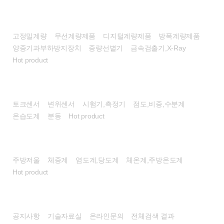
계량시스템/장비
고정밀계량
무선계량제품
디지털계량제품
방폭계량제품
양중기과부하방지장치
중량선별기
금속검출기,X-Ray
Hot product
센서/계측기
토크센서
변위센서
시험기,측정기
점도,비중,수분계
온습도계
분동
Hot product
헬스/리빙
주방저울
체중계
염도계,당도계
체온계,주방온도계
Hot product
고객센터
공지사항
기술자료실
온라인문의
전체검색 결과