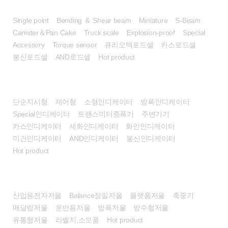
로드셀
Single point
Bending ＆ Shear beam
Miniature
S-Beam
Canister＆Pan Cake
Truck scale
Explosion-proof
Special
Accessory
Torque sensor
큐리오텍로드셀
카스로드셀
봉신로드셀
AND로드셀
Hot product
인디케이터
단순지시형
제어형
소형인디케이터
방폭인디케이터
Special인디케이터
트랜스미터증폭기
주변기기
카스인디케이터
세화인디케이터
화인인디케이터
미건인디케이터
AND인디케이터
봉신인디케이터
Hot product
전자저울
산업용전자저울
Balance정밀저울
플랫폼저울
축중기
매달림저울
운반용저울
방폭저울
방수형저울
유통형저울
라벨지,소모품
Hot product