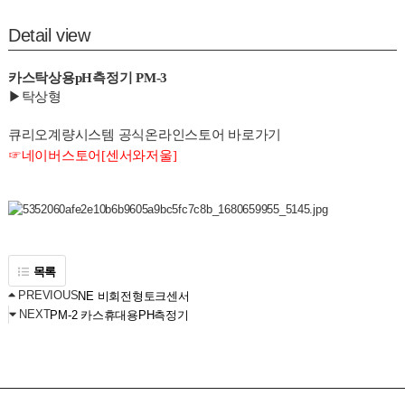
Detail view
카스탁상용pH측정기 PM-3
▶탁상형
큐리오계량시스템 공식온라인스토어 바로가기
☞
네이버스토어[센서와저울]
목록
PREVIOUS
NE 비회전형토크센서
NEXT
PM-2 카스휴대용PH측정기