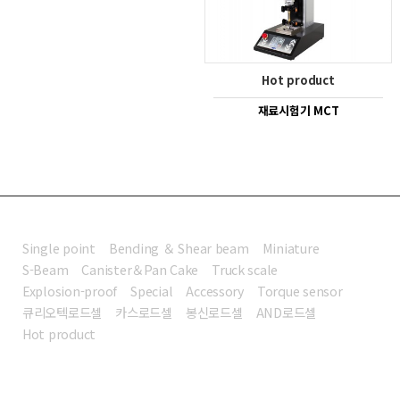
Hot product
재료시험기 MCT
로드셀
Single point
Bending ＆ Shear beam
Miniature
S-Beam
Canister＆Pan Cake
Truck scale
Explosion-proof
Special
Accessory
Torque sensor
큐리오텍로드셀
카스로드셀
봉신로드셀
AND로드셀
Hot product
인디케이터