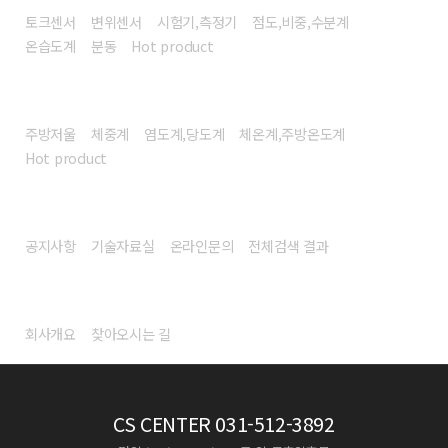
토크센서
변위센서
시험기,측정기
점도,비중,수분계
온습도계
분동
Hot product
헬스/리빙
주방저울
체중계
염도계,당도계
체온계,주방온도계
Hot product
고객센터
공지사항
기술자료실
온라인문의
전체검색 결과
회사소개
회사개요
찾아오시는 길
CS CENTER
031-512-3892