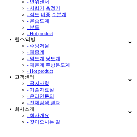
- 변위센서
- 시험기,측정기
- 점도,비중,수분계
- 온습도계
- 분동
- Hot product
헬스/리빙
- 주방저울
- 체중계
- 염도계,당도계
- 체온계,주방온도계
- Hot product
고객센터
- 공지사항
- 기술자료실
- 온라인문의
- 전체검색 결과
회사소개
- 회사개요
- 찾아오시는 길