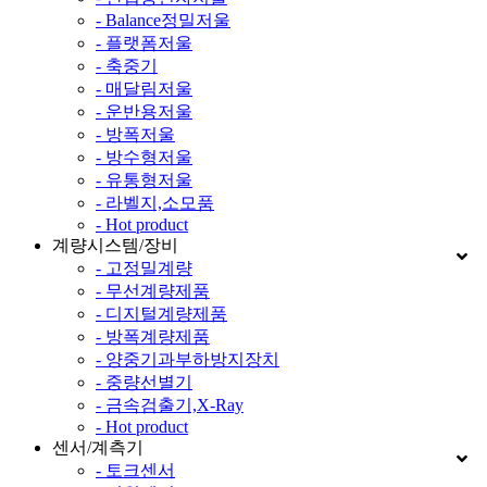
- Balance정밀저울
- 플랫폼저울
- 축중기
- 매달림저울
- 운반용저울
- 방폭저울
- 방수형저울
- 유통형저울
- 라벨지,소모품
- Hot product
계량시스템/장비
- 고정밀계량
- 무선계량제품
- 디지털계량제품
- 방폭계량제품
- 양중기과부하방지장치
- 중량선별기
- 금속검출기,X-Ray
- Hot product
센서/계측기
- 토크센서