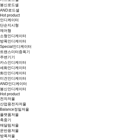
봉신로드셀
AND로드셀
Hot product
인디케이터
단순지시형
제어형
소형인디케이터
방폭인디케이터
Special인디케이터
트랜스미터증폭기
주변기기
카스인디케이터
세화인디케이터
화인인디케이터
미건인디케이터
AND인디케이터
봉신인디케이터
Hot product
전자저울
산업용전자저울
Balance정밀저울
플랫폼저울
축중기
매달림저울
운반용저울
방폭저울