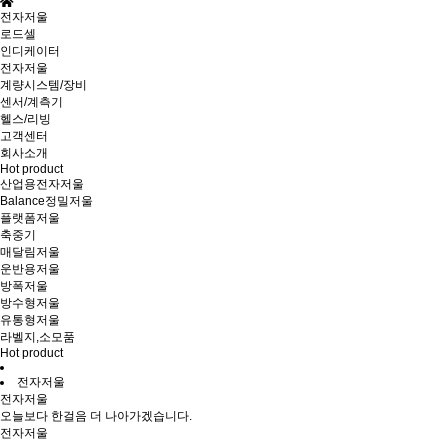
전자저울
로드셀
인디케이터
전자저울
계량시스템/장비
센서/계측기
헬스/리빙
고객센터
회사소개
Hot product
산업용전자저울
Balance정밀저울
플랫폼저울
축중기
매달림저울
운반용저울
방폭저울
방수형저울
유통형저울
라벨지,소모품
Hot product
전자저울
전자저울
오늘보다 한걸음 더 나아가겠습니다.
전자저울