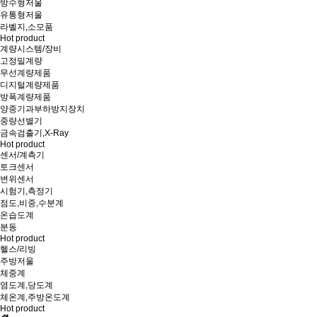
방수형저울
유통형저울
라벨지,소모품
Hot product
계량시스템/장비
고정밀계량
무선계량제품
디지털계량제품
방폭계량제품
양중기과부하방지장치
중량선별기
금속검출기,X-Ray
Hot product
센서/계측기
토크센서
변위센서
시험기,측정기
점도,비중,수분계
온습도계
분동
Hot product
헬스/리빙
주방저울
체중계
염도계,당도계
체온계,주방온도계
Hot product