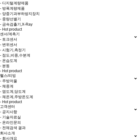
- 디지털계량제품
- 방폭계량제품
- 양중기과부하방지장치
- 중량선별기
- 금속검출기,X-Ray
- Hot product
센서/계측기
- 토크센서
- 변위센서
- 시험기,측정기
- 점도,비중,수분계
- 온습도계
- 분동
- Hot product
헬스/리빙
- 주방저울
- 체중계
- 염도계,당도계
- 체온계,주방온도계
- Hot product
고객센터
- 공지사항
- 기술자료실
- 온라인문의
- 전체검색 결과
회사소개
- 회사개요