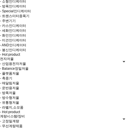
- 소형인디케이터
- 방폭인디케이터
- Special인디케이터
- 트랜스미터증폭기
- 주변기기
- 카스인디케이터
- 세화인디케이터
- 화인인디케이터
- 미건인디케이터
- AND인디케이터
- 봉신인디케이터
- Hot product
전자저울
- 산업용전자저울
- Balance정밀저울
- 플랫폼저울
- 축중기
- 매달림저울
- 운반용저울
- 방폭저울
- 방수형저울
- 유통형저울
- 라벨지,소모품
- Hot product
계량시스템/장비
- 고정밀계량
- 무선계량제품