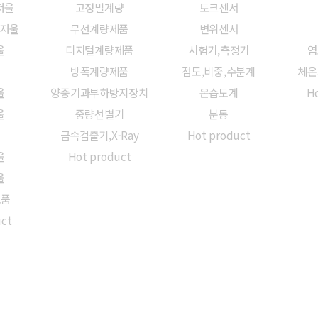
저울
고정밀계량
토크센서
밀저울
무선계량제품
변위센서
울
디지털계량제품
시험기,측정기
염
방폭계량제품
점도,비중,수분계
체온
울
양중기과부하방지장치
온습도계
Ho
울
중량선별기
분동
금속검출기,X-Ray
Hot product
울
Hot product
울
모품
uct