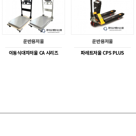
운반용저울
운반용저울
이동식대차저울 CA 시리즈
파레트저울 CPS PLUS
울
계량시스템/장비
센서/계측기