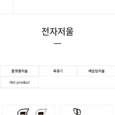
라벨지,소모품
Hot product
전자저울
플랫폼저울
축중기
매달림저울
Hot product