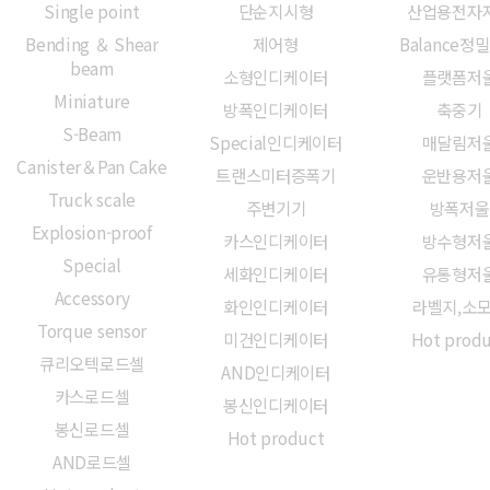
Single point
단순지시형
산업용전자
Bending ＆ Shear
제어형
Balance정
beam
소형인디케이터
플랫폼저
Miniature
방폭인디케이터
축중기
S-Beam
Special인디케이터
매달림저
Canister＆Pan Cake
트랜스미터증폭기
운반용저
Truck scale
주변기기
방폭저울
Explosion-proof
카스인디케이터
방수형저
Special
세화인디케이터
유통형저
Accessory
화인인디케이터
라벨지,소
Torque sensor
미건인디케이터
Hot prod
큐리오텍로드셀
AND인디케이터
카스로드셀
봉신인디케이터
봉신로드셀
Hot product
AND로드셀