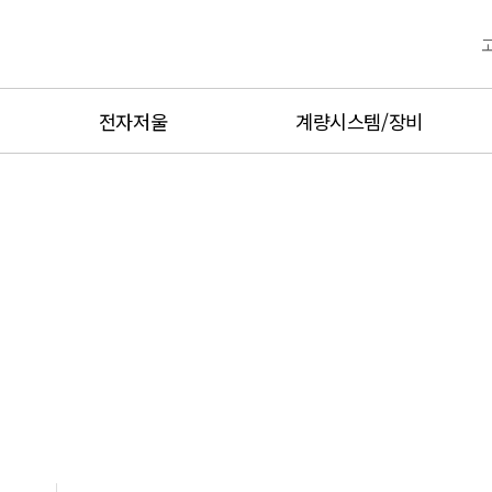
전자저울
계량시스템/장비
산업용전자저울
고정밀계량
Balance정밀저울
무선계량제품
플랫폼저울
디지털계량제품
전자저울
축중기
방폭계량제품
매달림저울
양중기과부하방지장치
운반용저울
중량선별기
방폭저울
금속검출기,X-Ray
방수형저울
Hot product
유통형저울