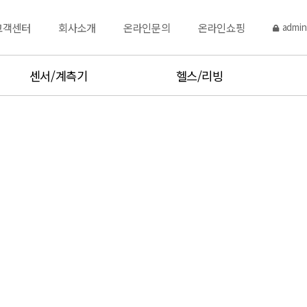
고객센터
회사소개
온라인문의
온라인쇼핑
admin
센서/계측기
헬스/리빙
토크센서
주방저울
변위센서
체중계
시험기,측정기
염도계,당도계
점도,비중,수분계
체온계,주방온도계
온습도계
Hot product
분동
Hot product