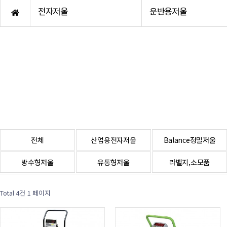
Accessory
화인인디케이터
전자저울
운반용저울
Torque sensor
미건인디케이터
큐리오텍로드셀
AND인디케이터
카스로드셀
봉신인디케이터
봉신로드셀
Hot product
AND로드셀
Hot product
전체
산업용전자저울
Balance정밀저울
방수형저울
유통형저울
라벨지,소모품
Total 4건
1 페이지