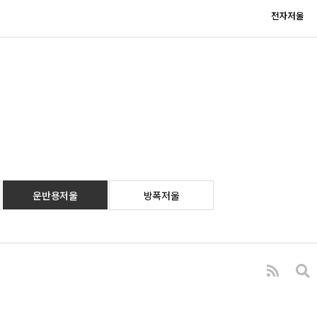
전자저울
운반용저울
방폭저울