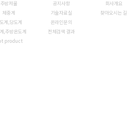
주방저울
공지사항
회사개요
체중계
기술자료실
찾아오시는 길
도계,당도계
온라인문의
계,주방온도계
전체검색 결과
t product