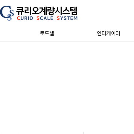
로드셀
인디케이터
Single point
단순지시형
Bending ＆ Shear
제어형
beam
소형인디케이터
Miniature
방폭인디케이터
S-Beam
Special인디케이터
Canister＆Pan Cake
트랜스미터증폭기
Truck scale
주변기기
Explosion-proof
카스인디케이터
Special
세화인디케이터