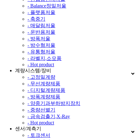
- Balance정밀저울
- 플랫폼저울
- 축중기
- 매달림저울
- 운반용저울
- 방폭저울
- 방수형저울
- 유통형저울
- 라벨지,소모품
- Hot product
계량시스템/장비
- 고정밀계량
- 무선계량제품
- 디지털계량제품
- 방폭계량제품
- 양중기과부하방지장치
- 중량선별기
- 금속검출기,X-Ray
- Hot product
센서/계측기
- 토크센서