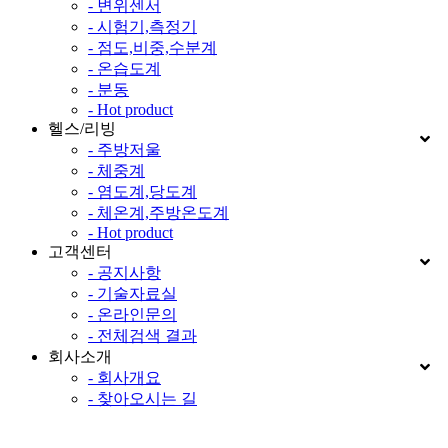
- 변위센서
- 시험기,측정기
- 점도,비중,수분계
- 온습도계
- 분동
- Hot product
헬스/리빙
- 주방저울
- 체중계
- 염도계,당도계
- 체온계,주방온도계
- Hot product
고객센터
- 공지사항
- 기술자료실
- 온라인문의
- 전체검색 결과
회사소개
- 회사개요
- 찾아오시는 길