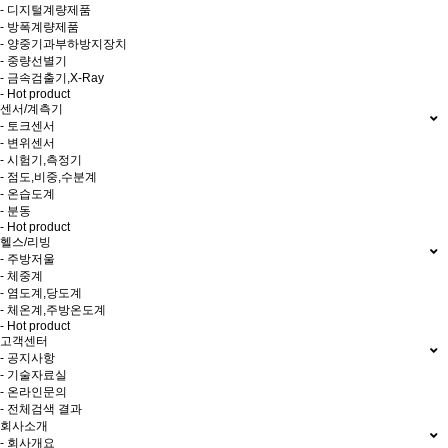
- 디지털계량제품
- 방폭계량제품
- 양중기과부하방지장치
- 중량선별기
- 금속검출기,X-Ray
- Hot product
센서/계측기
- 토크센서
- 변위센서
- 시험기,측정기
- 점도,비중,수분계
- 온습도계
- 분동
- Hot product
헬스/리빙
- 주방저울
- 체중계
- 염도계,당도계
- 체온계,주방온도계
- Hot product
고객센터
- 공지사항
- 기술자료실
- 온라인문의
- 전체검색 결과
회사소개
- 회사개요