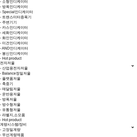
- 소형인디케이터
- 방폭인디케이터
- Special인디케이터
- 트랜스미터증폭기
- 주변기기
- 카스인디케이터
- 세화인디케이터
- 화인인디케이터
- 미건인디케이터
- AND인디케이터
- 봉신인디케이터
- Hot product
전자저울
- 산업용전자저울
- Balance정밀저울
- 플랫폼저울
- 축중기
- 매달림저울
- 운반용저울
- 방폭저울
- 방수형저울
- 유통형저울
- 라벨지,소모품
- Hot product
계량시스템/장비
- 고정밀계량
- 무선계량제품