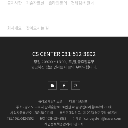
공지사항
기술자료실
온라인문의
전체검색 결과
회사소개
회사개요
찾아오시는 길
CS CENTER
031-512-3892
평일 : 09:00 ~ 18:00 , 토,일,공휴일휴무
궁금하신 점은 언제든지 문의 부탁드립니다.
큐리오계량시스템
대표 : 전승렬
주소 : 경기도 구리시 갈매순환로166번길 46 금강펜테리움IX타워 733호
사업자등록번호 : 288-38-01145
통신판매업신고 : 제 2023-경기구리-0123호
TEL : 031-512-3892
FAX : 031-624-3893
이메일 : curiosystem@naver.com
개인정보책임관리자 : 관리자