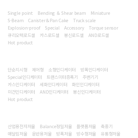
로드셀
Single point
Bending ＆ Shear beam
Miniature
S-Beam
Canister＆Pan Cake
Truck scale
Explosion-proof
Special
Accessory
Torque sensor
큐리오텍로드셀
카스로드셀
봉신로드셀
AND로드셀
Hot product
인디케이터
단순지시형
제어형
소형인디케이터
방폭인디케이터
Special인디케이터
트랜스미터증폭기
주변기기
카스인디케이터
세화인디케이터
화인인디케이터
미건인디케이터
AND인디케이터
봉신인디케이터
Hot product
전자저울
산업용전자저울
Balance정밀저울
플랫폼저울
축중기
매달림저울
운반용저울
방폭저울
방수형저울
유통형저울