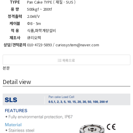
TYPE
Pan Cake TYPE ( 재질 - SUS )
용 량
500kgf ~ 200tf
정격출력
2.0㎷/V
케이블
Φ8 - 5m
적 용
식품,화학계량설비
제조사
큐리오텍
상담/견적문의
010-4723-5893 / curiosystem@naver.com
목록으로
본문
Detail view