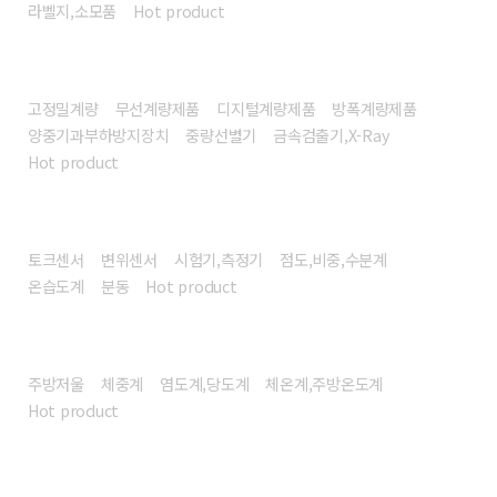
라벨지,소모품
Hot product
계량시스템/장비
고정밀계량
무선계량제품
디지털계량제품
방폭계량제품
양중기과부하방지장치
중량선별기
금속검출기,X-Ray
Hot product
센서/계측기
토크센서
변위센서
시험기,측정기
점도,비중,수분계
온습도계
분동
Hot product
헬스/리빙
주방저울
체중계
염도계,당도계
체온계,주방온도계
Hot product
고객센터