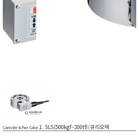
1. SLS(500kgf~200tf)/큐리오텍
Canister＆Pan Cake