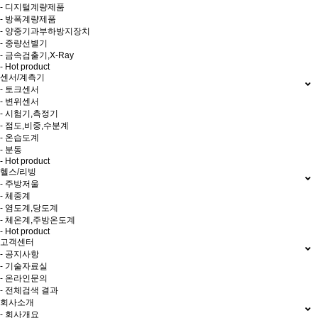
- 디지털계량제품
- 방폭계량제품
- 양중기과부하방지장치
- 중량선별기
- 금속검출기,X-Ray
- Hot product
센서/계측기
- 토크센서
- 변위센서
- 시험기,측정기
- 점도,비중,수분계
- 온습도계
- 분동
- Hot product
헬스/리빙
- 주방저울
- 체중계
- 염도계,당도계
- 체온계,주방온도계
- Hot product
고객센터
- 공지사항
- 기술자료실
- 온라인문의
- 전체검색 결과
회사소개
- 회사개요