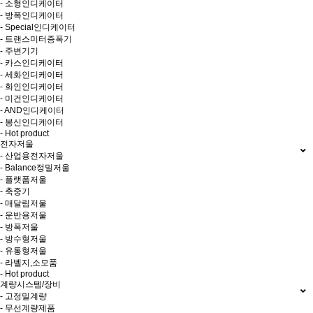
- 소형인디케이터
- 방폭인디케이터
- Special인디케이터
- 트랜스미터증폭기
- 주변기기
- 카스인디케이터
- 세화인디케이터
- 화인인디케이터
- 미건인디케이터
- AND인디케이터
- 봉신인디케이터
- Hot product
전자저울
- 산업용전자저울
- Balance정밀저울
- 플랫폼저울
- 축중기
- 매달림저울
- 운반용저울
- 방폭저울
- 방수형저울
- 유통형저울
- 라벨지,소모품
- Hot product
계량시스템/장비
- 고정밀계량
- 무선계량제품