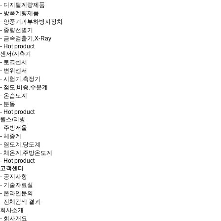
- 디지털계량제품
- 방폭계량제품
- 양중기과부하방지장치
- 중량선별기
- 금속검출기,X-Ray
- Hot product
센서/계측기
- 토크센서
- 변위센서
- 시험기,측정기
- 점도,비중,수분계
- 온습도계
- 분동
- Hot product
헬스/리빙
- 주방저울
- 체중계
- 염도계,당도계
- 체온계,주방온도계
- Hot product
고객센터
- 공지사항
- 기술자료실
- 온라인문의
- 전체검색 결과
회사소개
- 회사개요