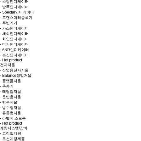
- 소형인디케이터
- 방폭인디케이터
- Special인디케이터
- 트랜스미터증폭기
- 주변기기
- 카스인디케이터
- 세화인디케이터
- 화인인디케이터
- 미건인디케이터
- AND인디케이터
- 봉신인디케이터
- Hot product
전자저울
- 산업용전자저울
- Balance정밀저울
- 플랫폼저울
- 축중기
- 매달림저울
- 운반용저울
- 방폭저울
- 방수형저울
- 유통형저울
- 라벨지,소모품
- Hot product
계량시스템/장비
- 고정밀계량
- 무선계량제품