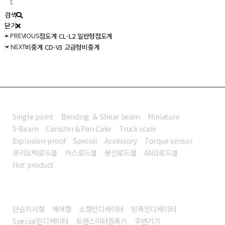
검색
닫기
PREVIOUS
점도계 CL-L2 일반형점도계
NEXT
비중계 CD-V3 고급형비중계
로드셀
Single point
Bending ＆ Shear beam
Miniature
S-Beam
Canister＆Pan Cake
Truck scale
Explosion-proof
Special
Accessory
Torque sensor
큐리오텍로드셀
카스로드셀
봉신로드셀
AND로드셀
Hot product
인디케이터
단순지시형
제어형
소형인디케이터
방폭인디케이터
Special인디케이터
트랜스미터증폭기
주변기기