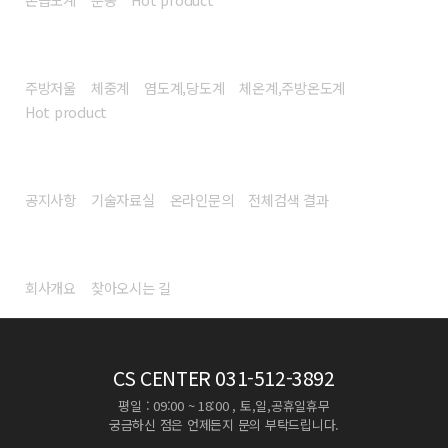
헬스/리빙
주방저울
체중계
염도계,당도계
체온계,주방온도계
Hot product
고객센터
공지사항
기술자료실
온라인문의
전체검색 결과
회사소개
회사개요
찾아오시는 길
CS CENTER
031-512-3892
평일 : 09:00 ~ 18:00 , 토,일,공휴일휴무
궁금하신 점은 언제든지 문의 부탁드립니다.