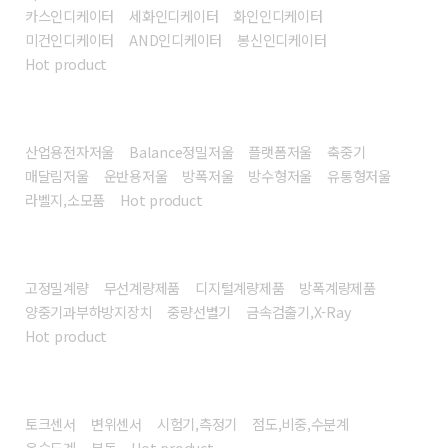
카스인디케이터
세화인디케이터
화인인디케이터
미건인디케이터
AND인디케이터
봉신인디케이터
Hot product
전자저울
산업용전자저울
Balance정밀저울
플랫폼저울
축중기
매달림저울
운반용저울
방폭저울
방수형저울
유통형저울
라벨지,소모품
Hot product
계량시스템/장비
고정밀계량
무선계량제품
디지털계량제품
방폭계량제품
양중기과부하방지장치
중량선별기
금속검출기,X-Ray
Hot product
센서/계측기
토크센서
변위센서
시험기,측정기
점도,비중,수분계
온습도계
분동
Hot product