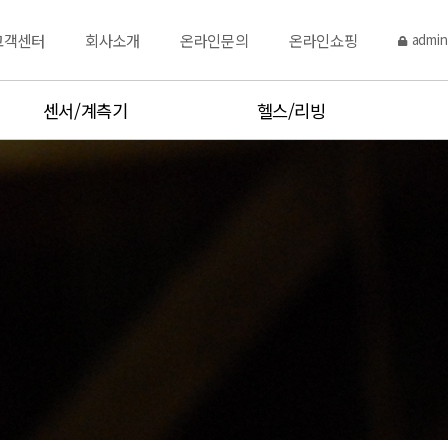
고객센터
회사소개
온라인문의
온라인쇼핑
admin
센서/계측기
헬스/리빙
토크센서
주방저울
변위센서
체중계
시험기,측정기
염도계,당도계
점도,비중,수분계
체온계,주방온도계
온습도계
Hot product
분동
Hot product