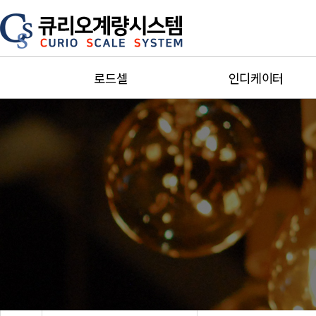
로드셀
인디케이터
Single point
단순지시형
Bending ＆ Shear
제어형
beam
소형인디케이터
Miniature
방폭인디케이터
S-Beam
Special인디케이터
Canister＆Pan Cake
트랜스미터증폭기
Truck scale
주변기기
Explosion-proof
카스인디케이터
Special
세화인디케이터