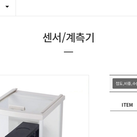
라벨지,소모품
Hot product
센서/계측기
점도,비중,
ITEM