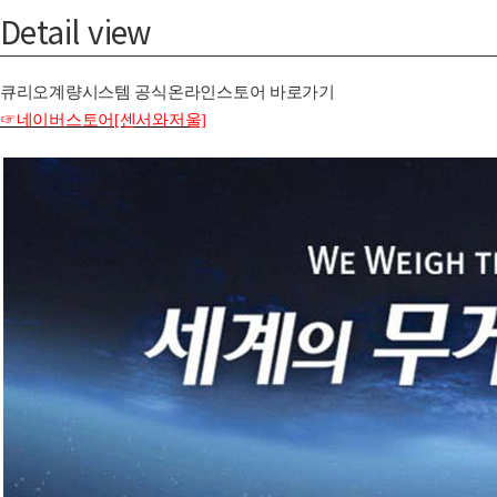
Detail view
큐리오계량시스템 공식온라인스토어 바로가기
☞네이버스토어[센서와저울]