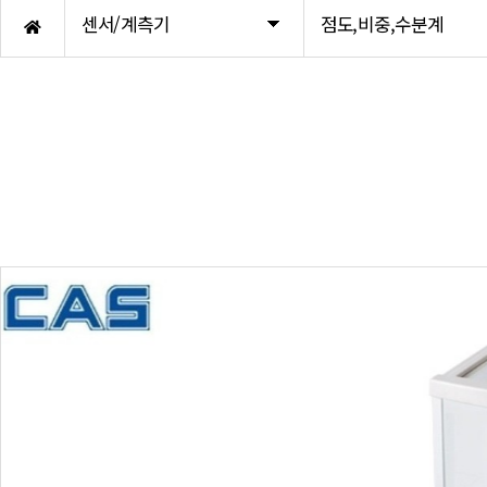
Accessory
화인인디케이터
센서/계측기
점도,비중,수분계
Torque sensor
미건인디케이터
큐리오텍로드셀
AND인디케이터
카스로드셀
봉신인디케이터
봉신로드셀
Hot product
AND로드셀
Hot product