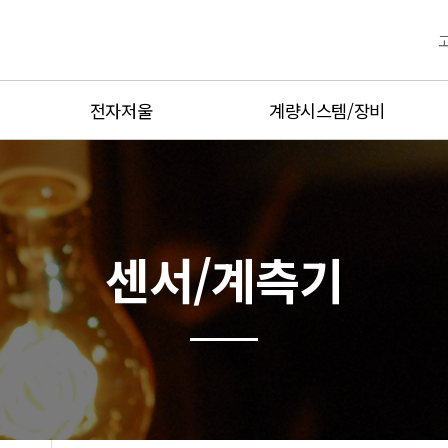
전자저울
계량시스템/장비
산업용전자저울
고정밀계량
Balance정밀저울
무선계량제품
플랫폼저울
디지털계량제품
센서/계측기
축중기
방폭계량제품
매달림저울
양중기과부하방지장치
운반용저울
중량선별기
방폭저울
금속검출기,X-Ray
방수형저울
Hot product
유통형저울