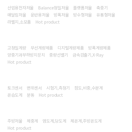
산업용전자저울
Balance정밀저울
플랫폼저울
축중기
매달림저울
운반용저울
방폭저울
방수형저울
유통형저울
라벨지,소모품
Hot product
계량시스템/장비
고정밀계량
무선계량제품
디지털계량제품
방폭계량제품
양중기과부하방지장치
중량선별기
금속검출기,X-Ray
Hot product
센서/계측기
토크센서
변위센서
시험기,측정기
점도,비중,수분계
온습도계
분동
Hot product
헬스/리빙
주방저울
체중계
염도계,당도계
체온계,주방온도계
Hot product