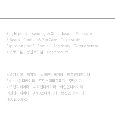
로드셀
Single point
Bending ＆ Shear beam
Miniature
S-Beam
Canister＆Pan Cake
Truck scale
Explosion-proof
Special
Accessory
Torque sensor
카스로드셀
봉신로드셀
Hot product
인디케이터
단순지시형
제어형
소형인디케이터
방폭인디케이터
Special인디케이터
트랜스미터증폭기
주변기기
카스인디케이터
세화인디케이터
화인인디케이터
미건인디케이터
AND인디케이터
봉신인디케이터
Hot product
전자저울