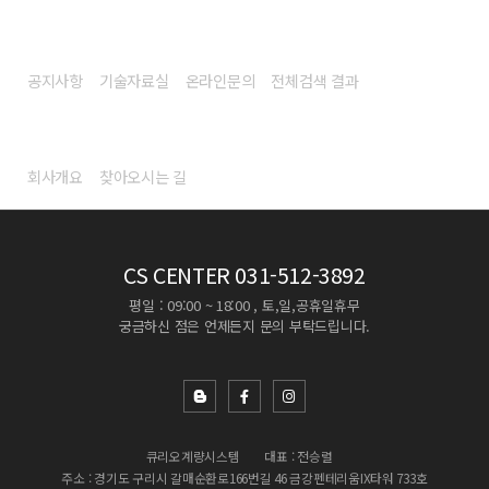
고객센터
공지사항
기술자료실
온라인문의
전체검색 결과
회사소개
회사개요
찾아오시는 길
CS CENTER
031-512-3892
평일 : 09:00 ~ 18:00 , 토,일,공휴일휴무
궁금하신 점은 언제든지 문의 부탁드립니다.
큐리오계량시스템
대표 : 전승렬
주소 : 경기도 구리시 갈매순환로166번길 46 금강펜테리움IX타워 733호